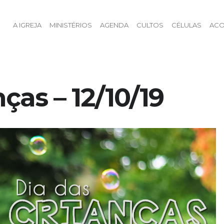
A IGREJA
MINISTÉRIOS
AGENDA
CULTOS
CÉLULAS
ACO
ças – 12/10/19