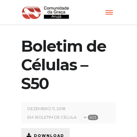
Boletim de
Células –
S50
DEZEMBRO 11, 2018
EM:
BOLETIM DE CÉLULA
623
DOWNLOAD