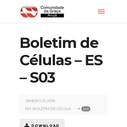
Boletim de
Células – ES
– S03
JANEIRO 21, 2019
EM:
BOLETIM DE CÉLULA
614
DOWNLOAD